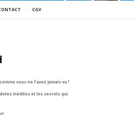
CONTACT
CGV
d
comme vous ne l’avez jamais vu !
otes inédites et les secrets qui
ur.