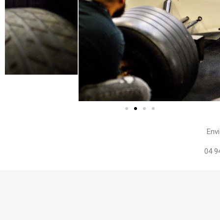
Envi
04 9