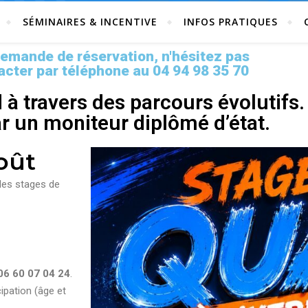
SÉMINAIRES & INCENTIVE
INFOS PRATIQUES
demande de réservation, n'hésitez pas
acter par téléphone au 04 94 98 35 70
d à travers des parcours évolutif
par un moniteur diplômé d’état.
Août
 des
stage
s de
06 60 07 04 24
.
cipation (âge et