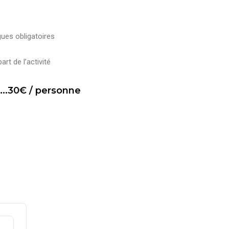
ues obligatoires
rt de l’activité
..30€ / personne
e